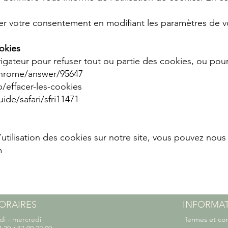
r votre consentement en modifiant les paramètres de vo
okies
igateur pour refuser tout ou partie des cookies, ou pour
hrome/answer/95647
b/effacer-les-cookies
uide/safari/sfri11471
utilisation des cookies sur notre site, vous pouvez nous é
m
ORAIRES
INFORMA
di - mercredi
Termes et con