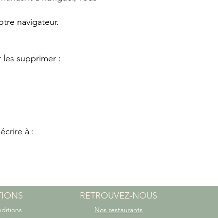
tre navigateur.
 les supprimer :
crire à :
TIONS
RETROUVEZ-NOUS
ditions
Nos restaurants